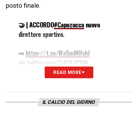
posto finale.
🤝 | ACCORDO
#Capozucca
nuovo
direttore sportivo.
➡️
https://t.co/Wa5mINRyhI
pic.twitter.com/CzRJ1zV3Gb
READ MORE
— Cagliari Calcio (@CagliariCalcio)
February 22, 2021
IL CALCIO DEL GIORNO
LA PLAYLIST DELLE NOSTRE TOP NEWS