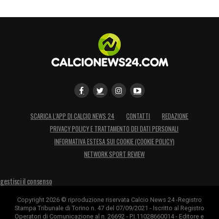
SCARICA L’APP DI CALCIO NEWS 24
CONTATTI
REDAZIONE
PRIVACY POLICY E TRATTAMENTO DEI DATI PERSONALI
INFORMATIVA ESTESA SUI COOKIE (COOKIE POLICY)
NETWORK SPORT REVIEW
gestisci il consenso
Copyright 2026 © riproduzione riservata Calcio News 24 -Registro
Stampa Tribunale di Torino n. 47 del 07/09/2021 - Iscritto al Registro
Operatori di Comunicazione al n. 26692 - P.I.11028660014 - Editore e