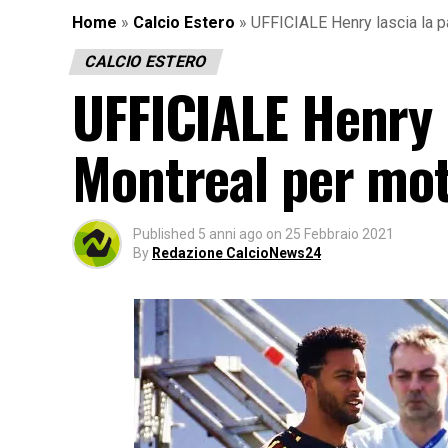
Home
»
Calcio Estero
»
UFFICIALE Henry lascia la pa
CALCIO ESTERO
UFFICIALE Henry l
Montreal per moti
Published
5 anni ago
on
25 Febbraio 2021
By
Redazione CalcioNews24