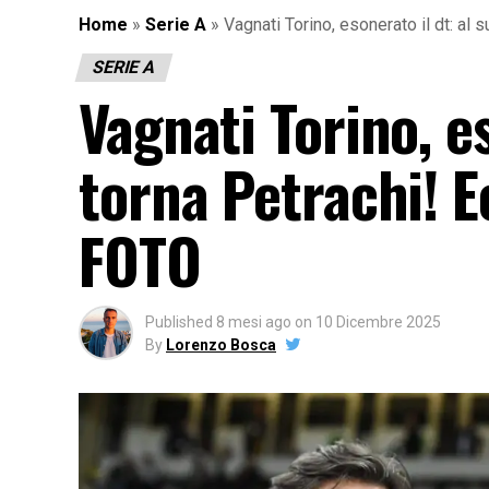
Home
»
Serie A
»
Vagnati Torino, esonerato il dt: a
SERIE A
Vagnati Torino, e
torna Petrachi! 
FOTO
Published
8 mesi ago
on
10 Dicembre 2025
By
Lorenzo Bosca