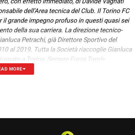
ero, con effetto immediato, di Davide Vagnati
onsabile dell’Area tecnica del Club. Il Torino FC
er il grande impegno profuso in questi quasi sei
ento della sua carriera. La direzione tecnico-
anluca Petrachi, già Direttore Sportivo del
0 al 2019. Tutta la Società riaccoglie Gianluca
tornato a Torino, Sempre Forza Toro!»
EAD MORE
L CLUB: