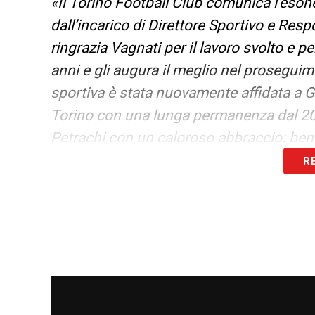
«Il Torino Football Club comunica l’eson
dall’incarico di Direttore Sportivo e Resp
ringrazia Vagnati per il lavoro svolto e p
anni e gli augura il meglio nel proseguim
sportiva è stata nuovamente affidata a Gi
Torino con una lunga permanenza dal 201
Petrachi con un caloroso abbraccio: ben
R
VAGNATI TORINO, LA NOTA SOCIAL DE