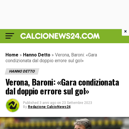
×
Home
»
Hanno Detto
»
Verona, Baroni: «Gara
condizionata dal doppio errore sul gol»
HANNO DETTO
Verona, Baroni: «Gara condizionata
dal doppio errore sul gol»
Published
3 anni ago
on
23 Settembre 2023
By
Redazione CalcioNews24