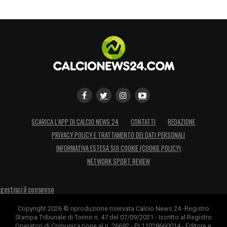
SCARICA L’APP DI CALCIO NEWS 24
CONTATTI
REDAZIONE
PRIVACY POLICY E TRATTAMENTO DEI DATI PERSONALI
INFORMATIVA ESTESA SUI COOKIE (COOKIE POLICY)
NETWORK SPORT REVIEW
gestisci il consenso
Copyright 2026 © riproduzione riservata Calcio News 24 -Registro
Stampa Tribunale di Torino n. 47 del 07/09/2021 - Iscritto al Registro
Operatori di Comunicazione al n. 26692 - P.I.11028660014 - Editore e