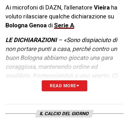
Ai microfoni di DAZN, l’allenatore
Vieira
ha
voluto rilasciare qualche dichiarazione su
Bologna Genoa
di
Serie A
.
LE DICHIARAZIONI
– «Sono dispiaciuto di
non portare punti a casa, perché contro un
buon Bologna abbiamo giocato una gara
coraggiosa, mantenendo ordine ed
equilibrio, fronteggiandoli a viso aperto. Ci
mancano punti, ma ho visto determinazione
READ MORE
ed entusiasmo e sono felice di quello che
abbiamo fatto vedere contro una squadra
anche complicata da affrontare. È un
IL CALCIO DEL GIORNO
calciatore con tanta energia, ha sempre la