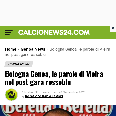
×
Home
»
Genoa News
»
Bologna Genoa, le parole di Vieira
nel post gara rossoblu
GENOA NEWS
Bologna Genoa, le parole di Vieira
nel post gara rossoblu
Published
11 mesi ago
on
20 Settembre 2025
By
Redazione CalcioNews24