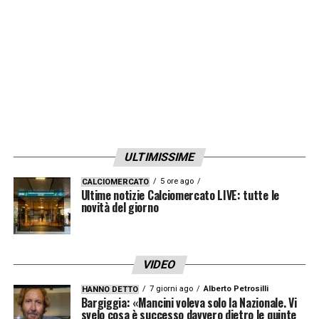
gamba per arrivare al posto giusto. Può
giocare su entrambe le fasce, fare il terzino
sinistro. Sta facendo bene per la squadra»
LA PLAYLIST DELLE NOSTRE TOP NEWS
ULTIMISSIME
5 ore ago
CALCIOMERCATO
Ultime notizie Calciomercato LIVE: tutte le
novità del giorno
VIDEO
7 giorni ago
Alberto Petrosilli
HANNO DETTO
Bargiggia: «Mancini voleva solo la Nazionale. Vi
svelo cosa è successo davvero dietro le quinte