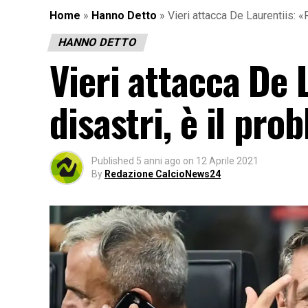
Home
»
Hanno Detto
»
Vieri attacca De Laurentiis: «
HANNO DETTO
Vieri attacca De 
disastri, è il pro
Published
5 anni ago
on
12 Aprile 2021
By
Redazione CalcioNews24