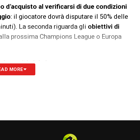
d’acquisto al verificarsi di due condizioni
ggio
: il giocatore dovrà disputare il 50% delle
nuti). La seconda riguarda gli
obiettivi di
ni alla prossima Champions League o Europa
 le novità del giorno
EAD MORE
S