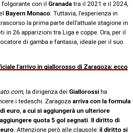
 folgorante con il
Granada
tra il 2021 e il 2024,
del
Bayern Monaco
. Tuttavia, l’esperienza in
trascorso la prima parte dell’attuale stagione in
ti in 26 apparizioni tra Liga e coppe. Ora, per il
giocatore di gamba e fantasia, ideale per il suo
iale l’arrivo in giallorosso di Zaragoza: ecco
cato.com
, la dirigenza dei
Giallorossi
ha
incere i tedeschi. Zaragoza
arriva con la formula
 di euro
,
a cui si aggiungerà un ulteriore
raggiungere quota 5 gol segnati
.
Il diritto di
i euro
. Attenzione però alle clausole:
il diritto si