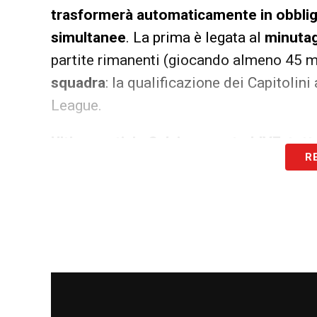
trasformerà automaticamente in obbligo 
simultanee
. La prima è legata al
minuta
partite rimanenti (giocando almeno 45 mi
squadra
: la qualificazione dei Capitoli
League.
Ultime notizie Calciomercato LIVE: tutte
R
LA PLAYLIST DELLE NOSTRE TOP NEW