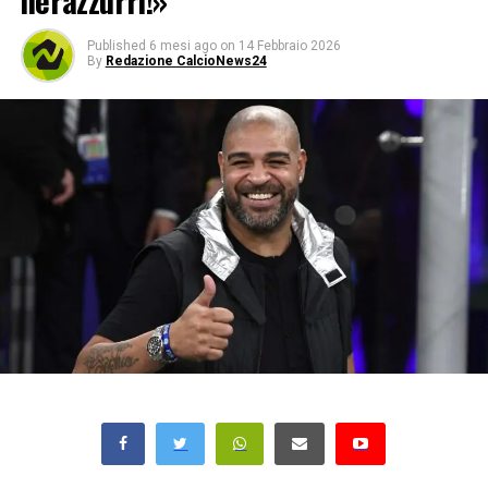
nerazzurri!»
Published
6 mesi ago
on
14 Febbraio 2026
By
Redazione CalcioNews24