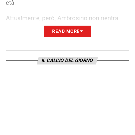
età.
Attualmente, però, Ambrosino non rientra
stabilmente nelle rotazioni della prima
READ MORE
squadra del Napoli. La forte concorrenza nel
reparto offensivo azzurro limita le sue
possibilità di trovare spazio e continuità. Per
IL CALCIO DEL GIORNO
questo motivo, l’ipotesi di un trasferimento
temporaneo viene vista con interesse sia dal
giocatore sia dal club partenopeo, che punta
a valorizzarlo attraverso un’esperienza
formativa. In questo scenario, la Sampdoria
potrebbe rappresentare la destinazione
ideale per il progetto
Ambrosino
.