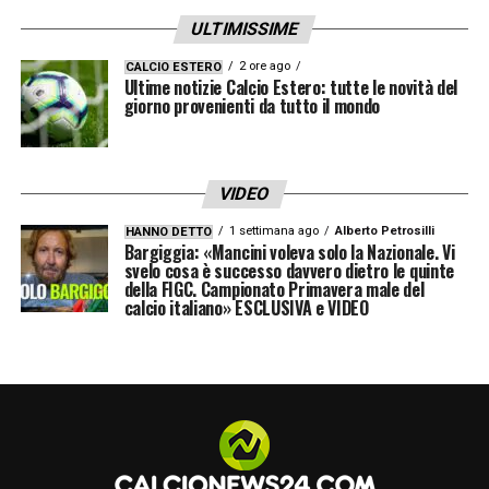
Genova offrirebbe al giovane attaccante un
ULTIMISSIME
contesto competitivo, con la possibilità di
giocare con maggiore regolarità e di
2 ore ago
CALCIO ESTERO
Ultime notizie Calcio Estero: tutte le novità del
misurarsi con responsabilità importanti. Dal
giorno provenienti da tutto il mondo
canto suo, la Sampdoria avrebbe
l’opportunità di inserire in rosa un profilo
VIDEO
giovane ma già pronto, capace di aumentare
1 settimana ago
Alberto Petrosilli
HANNO DETTO
le alternative offensive e di portare energie
Bargiggia: «Mancini voleva solo la Nazionale. Vi
svelo cosa è successo davvero dietro le quinte
nuove nella seconda parte di stagione.
della FIGC. Campionato Primavera male del
calcio italiano» ESCLUSIVA e VIDEO
L’operazione, naturalmente, andrà costruita
con attenzione. Nelle prossime settimane
non è escluso che il Doria avvii i primi
contatti esplorativi con il Napoli per valutare
la fattibilità dell’affare, probabilmente sulla