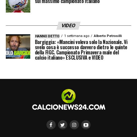
sul massimo campionato italiano
Miami), Enzo Fernández (Chelsea), Nico Paz
(Como), Lo Celso (Betis), Mac Allister
(Liverpool).
VIDEO
Attaccanti
: Thiago Almada (Atletico Madrid),
1 settimana ago
Alberto Petrosilli
HANNO DETTO
Bargiggia: «Mancini voleva solo la Nazionale. Vi
Giuliano Simeone (Atletico Madrid), Nicolas
svelo cosa è successo davvero dietro le quinte
della FIGC. Campionato Primavera male del
Gonzalez (Atletico Madrid), Franco
calcio italiano» ESCLUSIVA e VIDEO
Mastantuono (Real Madrid), Lionel Messi
(Inter Miami), José Manuel Lopez
(Palmeiras), Julian Alvarez (Atletico Madrid),
Lautaro Martínez (Inter)
LA PLAYLIST DELLE NOSTRE TOP NEWS