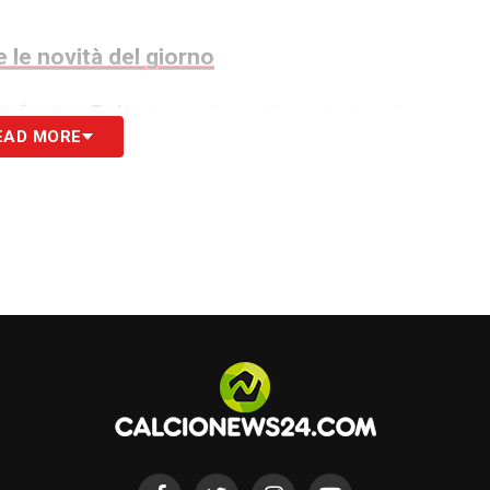
 le novità del giorno
 infatti in
Palestra
un investimento tecnico e
EAD MORE
esterno giovane, continuo, capace di garantire
fries e Carlos Augusto