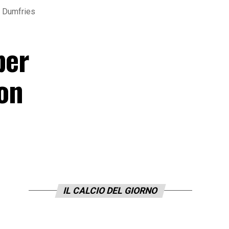
di Dumfries
per
con
IL CALCIO DEL GIORNO