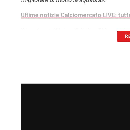
migliorare di molto la squadra
».
Ultime notizie Calciomercato LIVE: tutte
Il tecnico dell’
Inter
,
Cristian Chivu
, vede
R
fisico per il presente e per il futuro. Un 
corsa e intensità sulle corsie.
Palestra Inter, intreccio con Dum