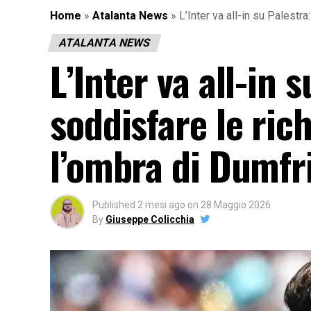
Home
»
Atalanta News
»
L’Inter va all-in su Palestr
ATALANTA NEWS
L’Inter va all-in 
soddisfare le rich
l’ombra di Dumfr
Published
2 mesi ago
on
28 Maggio 2026
By
Giuseppe Colicchia