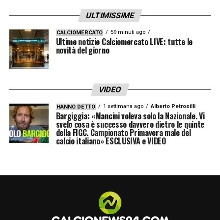
ULTIMISSIME
— Fabrizio Romano (@FabrizioRomano)
January 11, 2026
59 minuti ago
CALCIOMERCATO
PAROLE
– «
L’Aston Villa è interessata a
Ultime notizie Calciomercato LIVE: tutte le
novità del giorno
riportare Tammy Abraham in Premier
League questo mese.
Anche dopo l’accordo con Brian Madjo, il
VIDEO
Villa vorrebbe un altro attaccante se si
1 settimana ago
Alberto Petrosilli
HANNO DETTO
Bargiggia: «Mancini voleva solo la Nazionale. Vi
presentasse una buona opportunità.
svelo cosa è successo davvero dietro le quinte
Come riportato dal Telegraph, i primi
della FIGC. Campionato Primavera male del
calcio italiano» ESCLUSIVA e VIDEO
colloqui si sono svolti per chiedere
informazioni su Tammy
».
LA PLAYLIST DELLE NOSTRE TOP NEWS