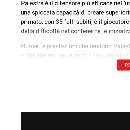
Palestra è il difensore più efficace nell’
una spiccata capacità di creare superiori
primato: con 35 falli subiti, è il giocator
della difficoltà nel contenerne le iniziativ
Numeri e prestazioni che rendono Palestr
e che aggiungono ulteriore fascino alla s
R
LEGGI ANCHE –
Ultime Notizie Serie A:
campionato italiano
LA PLAYLIST DELLE NOSTRE TOP NEW