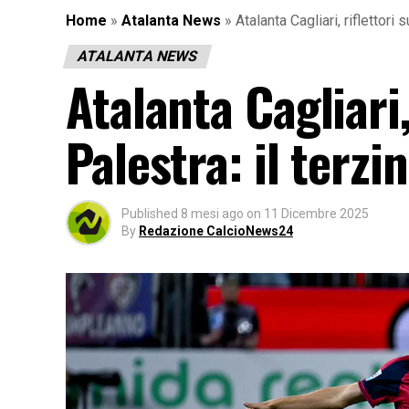
Home
»
Atalanta News
»
Atalanta Cagliari, riflettori
ATALANTA NEWS
Atalanta Cagliari,
Palestra: il terzi
Published
8 mesi ago
on
11 Dicembre 2025
By
Redazione CalcioNews24