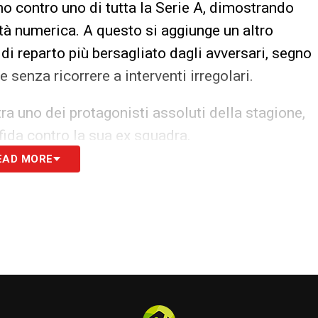
uno contro uno di tutta la Serie A, dimostrando
tà numerica. A questo si aggiunge un altro
e di reparto più bersagliato dagli avversari, segno
e senza ricorrere a interventi irregolari.
a uno dei protagonisti assoluti della stagione,
fida contro la sua ex squadra.
EAD MORE
 tutte le novità del giorno sul massimo
S