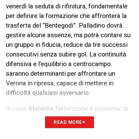
venerdì la seduta di rifinitura, fondamentale
per definire la formazione che affronterà la
trasferta del “Bentegodi”. Palladino dovrà
gestire alcune assenze, ma potrà contare su
un gruppo in fiducia, reduce da tre successi
consecutivi senza subire gol. La continuità
difensiva e l’equilibrio a centrocampo
saranno determinanti per affrontare un
Verona in ripresa, capace di mettere in
difficoltà qualsiasi avversario.
In casa
Atalanta
, l’attenzione è massima: la
squadra è consapevole che la sfida di sabato
READ MORE
rappresenta un passaggio chiave per
consolidare la propria posizione in classifica