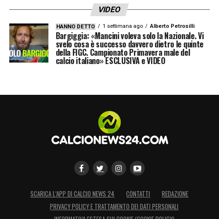
carattere della squadra nerazzurra.
VIDEO
1 settimana ago
Alberto Petrosilli
HANNO DETTO
LA PLAYLIST DELLE NOSTRE TOP NEWS
Bargiggia: «Mancini voleva solo la Nazionale. Vi
svelo cosa è successo davvero dietro le quinte
della FIGC. Campionato Primavera male del
calcio italiano» ESCLUSIVA e VIDEO
SCARICA L’APP DI CALCIO NEWS 24
CONTATTI
REDAZIONE
PRIVACY POLICY E TRATTAMENTO DEI DATI PERSONALI