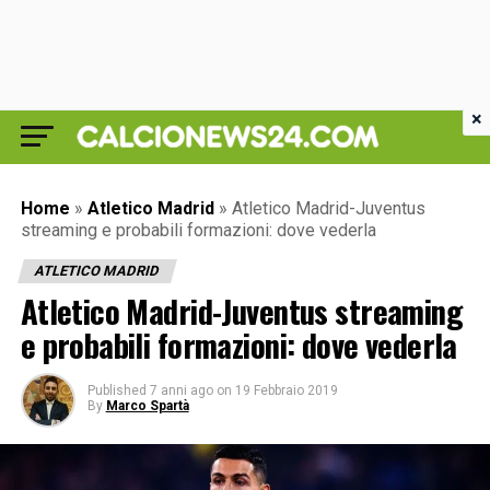
×
Home
»
Atletico Madrid
»
Atletico Madrid-Juventus
streaming e probabili formazioni: dove vederla
ATLETICO MADRID
Atletico Madrid-Juventus streaming
e probabili formazioni: dove vederla
Published
7 anni ago
on
19 Febbraio 2019
By
Marco Spartà