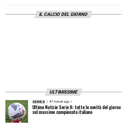
campionato italiano con
13 punti
di
vantaggio sul
Napoli
, dunque, punta tutto
IL CALCIO DEL GIORNO
sulla competizione continentale. A Madrid,
Allegri
manderà in campo la migliore
formazione schierata con il
4-3-3
. Tra i pali
ci sarà l’estremo difensore
Szczesny
ed in
difesa il quartetto composto da
De Sciglio
,
Bonucci
,
Chiellini
e
Alex
Sandro
. Sulla linea
mediana agiranno
Khedira
,
Pjanic
e
Matuidi
,
mentre il tridente sarà formato da
Bernardeschi
,
Mandzukic
e
Cristiano
ULTIMISSIME
Ronaldo
.
47 minuti ago
SERIE A
Ultime Notizie Serie A: tutte le novità del giorno
PROBABILE FORMAZIONE ATLETICO (4-4-
sul massimo campionato italiano
2):
Oblak; Arias, Godin, Gimenez, Filipe Luis;