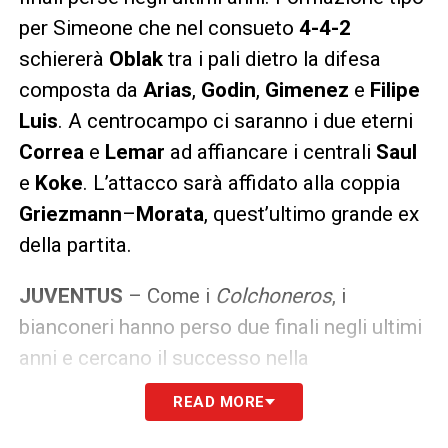
per Simeone che nel consueto
4-4-2
schiererà
Oblak
tra i pali dietro la difesa
composta da
Arias
,
Godin
,
Gimenez
e
Filipe
Luis
. A centrocampo ci saranno i due eterni
Correa
e
Lemar
ad affiancare i centrali
Saul
e
Koke
. L’attacco sarà affidato alla coppia
Griezmann
–
Morata
, quest’ultimo grande ex
della partita.
JUVENTUS
– Come i
Colchoneros
, i
bianconeri hanno perso due finali negli ultimi
anni e cercano il successo nella
competizione che ormai manca da
23 anni
. Il
READ MORE
club torinese che sta dominando il