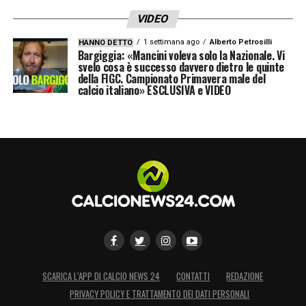
Correa, Saul, Koke, Lemar; Griezmann,
VIDEO
Morata.
Allenatore:
Simeone.
1 settimana ago
Alberto Petrosilli
HANNO DETTO
Bargiggia: «Mancini voleva solo la Nazionale. Vi
PROBABILE FORMAZIONE JUVENTUS (4-3-
svelo cosa è successo davvero dietro le quinte
della FIGC. Campionato Primavera male del
3):
Szczesny; De Sciglio, Bonucci, Chiellini,
calcio italiano» ESCLUSIVA e VIDEO
Alex Sandro; Khedira, Pjanic, Matuidi;
Bernardeschi, Mandzukic, Cristiano Ronaldo.
Allenatore:
Allegri.
Leggi anche:
LA GUIDA TV: TUTTE LE
PARTITE IN PROGRAMMA
LA PLAYLIST DELLE NOSTRE TOP NEWS
SCARICA L’APP DI CALCIO NEWS 24
CONTATTI
REDAZIONE
PRIVACY POLICY E TRATTAMENTO DEI DATI PERSONALI