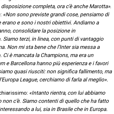
o a disposizione completa, ora c’è anche Marotta»
.
e:
«Non sono previste grandi cose, pensiamo di
 erano e sono i nostri obiettivi. Andiamo a
 anno, consolidare la posizione in
Siamo terzi, in linea, con punti di vantaggio
ma. Non mi sta bene che l’Inter sia messa a
. Ci è mancata la Champions, ma era un
nham e Barcellona hanno più esperienza e i favori
iamo quasi riusciti: non significa fallimento, ma
l’Europa League, cerchiamo di farla al meglio».
 chiarissimo:
«Intanto rientra, con lui abbiamo
o non c’è. Siamo contenti di quello che ha fatto
interessando a lui, sia in Brasile che in Europa.