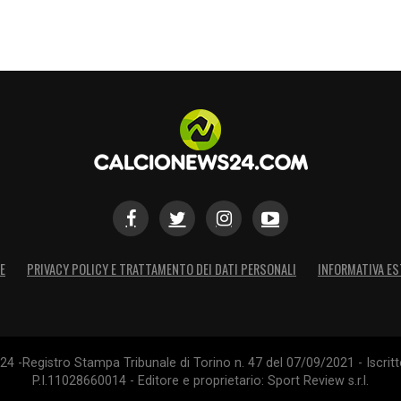
E
PRIVACY POLICY E TRATTAMENTO DEI DATI PERSONALI
INFORMATIVA ES
4 -Registro Stampa Tribunale di Torino n. 47 del 07/09/2021 - Iscritt
P.I.11028660014 - Editore e proprietario: Sport Review s.r.l.