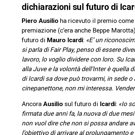
dichiarazioni sul futuro di Icar
Piero Ausilio
ha ricevuto il premio com
premiazione (c’era anche Beppe Marotta) 
futuro di
Mauro Icardi
:
«E’ un riconoscime
si parla di Fair Play, penso di essere di
lavoro, lo voglio dividere con loro. Su Ica
alla Juve e la volontà dell’Inter è quella 
di Icardi sa dove può trovarmi, in sede o al 
cinepanettone, non mi interessa. Vende
Ancora
Ausilio
sul futuro di
Icardi
:
«Io so
firmata due anni fa, la nuova di due mes
non vuol dire che non si possa andare ava
l’obiettivo di arrivare al prolungamento