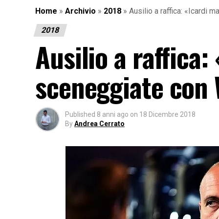
Home
»
Archivio
»
2018
»
Ausilio a raffica: «Icardi
2018
Ausilio a raffica:
sceneggiate con
Published
8 anni ago
on
18 Dicembre 2018
By
Andrea Cerrato