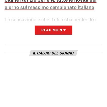
giorno sul massimo campionato italiano
La sensazione è che il club stia perdendo il
contatto con i tifosi, che si sentono
READ MORE
spettatori più che parte integrante della
squadra. Il Milan rischia di trasformarsi in un
progetto più di marketing che di calcio, dove
IL CALCIO DEL GIORNO
la comunicazione ufficiale prevale sul
confronto reale.
Ora, più che mai, l’ambiente rossonero
reclama risposte concrete e trasparenza. I
tifosi chiedono a Cardinale di affrontare
queste dieci questioni chiave per restituire
credibilità, identità e senso di appartenenza a