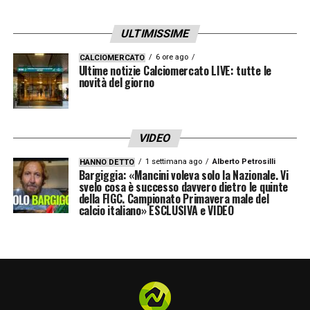
una società che da sempre rappresenta una
ULTIMISSIME
leggenda del calcio italiano.
6 ore ago
CALCIOMERCATO
Ultime notizie Calciomercato LIVE: tutte le
LA PLAYLIST DELLE NOSTRE TOP NEWS
novità del giorno
VIDEO
1 settimana ago
Alberto Petrosilli
HANNO DETTO
Bargiggia: «Mancini voleva solo la Nazionale. Vi
svelo cosa è successo davvero dietro le quinte
della FIGC. Campionato Primavera male del
calcio italiano» ESCLUSIVA e VIDEO