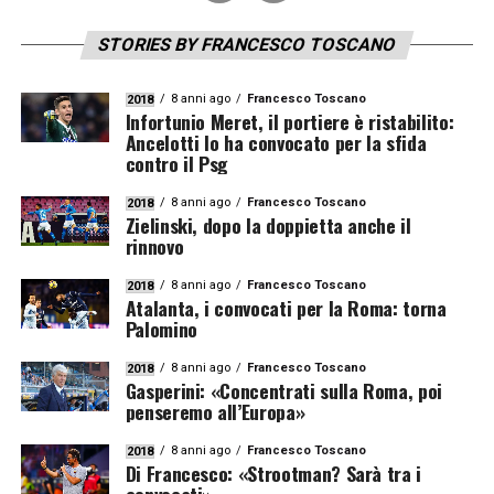
STORIES BY FRANCESCO TOSCANO
8 anni ago
Francesco Toscano
2018
Infortunio Meret, il portiere è ristabilito:
Ancelotti lo ha convocato per la sfida
contro il Psg
8 anni ago
Francesco Toscano
2018
Zielinski, dopo la doppietta anche il
rinnovo
8 anni ago
Francesco Toscano
2018
Atalanta, i convocati per la Roma: torna
Palomino
8 anni ago
Francesco Toscano
2018
Gasperini: «Concentrati sulla Roma, poi
penseremo all’Europa»
8 anni ago
Francesco Toscano
2018
Di Francesco: «Strootman? Sarà tra i