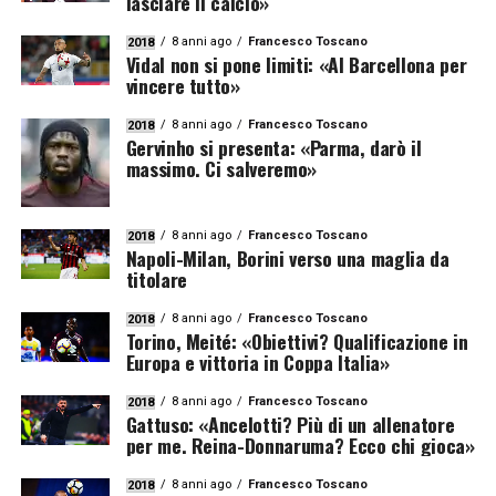
lasciare il calcio»
8 anni ago
Francesco Toscano
2018
Vidal non si pone limiti: «Al Barcellona per
vincere tutto»
8 anni ago
Francesco Toscano
2018
Gervinho si presenta: «Parma, darò il
massimo. Ci salveremo»
8 anni ago
Francesco Toscano
2018
Napoli-Milan, Borini verso una maglia da
titolare
8 anni ago
Francesco Toscano
2018
Torino, Meité: «Obiettivi? Qualificazione in
Europa e vittoria in Coppa Italia»
8 anni ago
Francesco Toscano
2018
Gattuso: «Ancelotti? Più di un allenatore
per me. Reina-Donnaruma? Ecco chi gioca»
8 anni ago
Francesco Toscano
2018