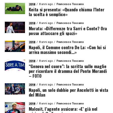
8 anni ago
Francesco Toscano
2018
Keita si presenta: «Quando chiama l’Inter
la scelta è semplice»
8 anni ago
Francesco Toscano
2018
Morata: «Differenze tra Sarri e Conte? Ora
posso attaccare gli spazi»
8 anni ago
Francesco Toscano
2018
Napoli, il Comune contro De La: «Con lui si
arriva massimo secondi…»
8 anni ago
Francesco Toscano
2018
“Genova nel cuore”: la scritta sulle maglie
per ricordare il dramma del Ponte Morandi
– FOTO
8 anni ago
Francesco Toscano
2018
Napoli, un solo dubbio per Ancelotti in vista
del Milan
8 anni ago
Francesco Toscano
2018
Malcuit, l’agente assicura: «E’ già nel