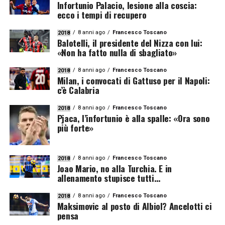
Infortunio Palacio, lesione alla coscia:
ecco i tempi di recupero
8 anni ago
Francesco Toscano
2018
Balotelli, il presidente del Nizza con lui:
«Non ha fatto nulla di sbagliato»
8 anni ago
Francesco Toscano
2018
Milan, i convocati di Gattuso per il Napoli:
c’è Calabria
8 anni ago
Francesco Toscano
2018
Pjaca, l’infortunio è alla spalle: «Ora sono
più forte»
8 anni ago
Francesco Toscano
2018
Joao Mario, no alla Turchia. E in
allenamento stupisce tutti…
8 anni ago
Francesco Toscano
2018
Maksimovic al posto di Albiol? Ancelotti ci
pensa