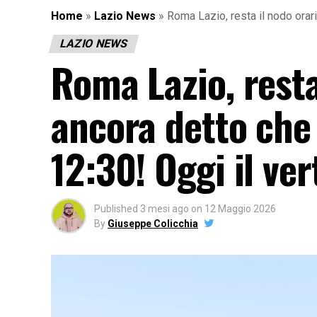
Home
»
Lazio News
»
Roma Lazio, resta il nodo orari
LAZIO NEWS
Roma Lazio, resta
ancora detto che
12:30! Oggi il ver
Published
3 mesi ago
on
12 Maggio 2026
By
Giuseppe Colicchia