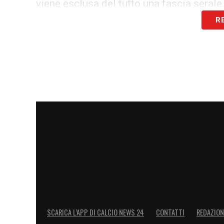
viene esclusa del tutto una fascia serale
R
Ultime Notizie Serie A: tutte le novità
La
Lega Serie A
, però, non gradisce lo s
propria posizione anche nelle sedi comp
Siervo
ha definito l’ipotesi del lunedì «
fa
coinvolgerebbe molte squadre e centinaia 
Derby Roma Lazio, De Siervo propo
De Siervo
ha anche rilanciato una soluzio
Internazionali
». Secondo l’ad della Lega,
obiettivi serve a tutelare la regolarità d
resterebbe la scelta più adatta.
SCARICA L’APP DI CALCIO NEWS 24
CONTATTI
REDAZION