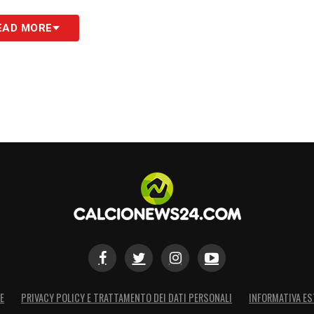
.
EAD MORE
 del giorno sul massimo campionato italiano
littamento e sarebbe pronta a difendere la
etenti. L’amministratore delegato
Luigi De
ntasiosa o impercorribile
», sottolineando che
di migliaia di persone in un giorno feriale.
ne di spostare il tennis
ne alternativa: «
Posticipare la finale degli
 la contemporaneità delle gare con gli stessi
el campionato, motivo per cui il lunch match
E
PRIVACY POLICY E TRATTAMENTO DEI DATI PERSONALI
INFORMATIVA ES