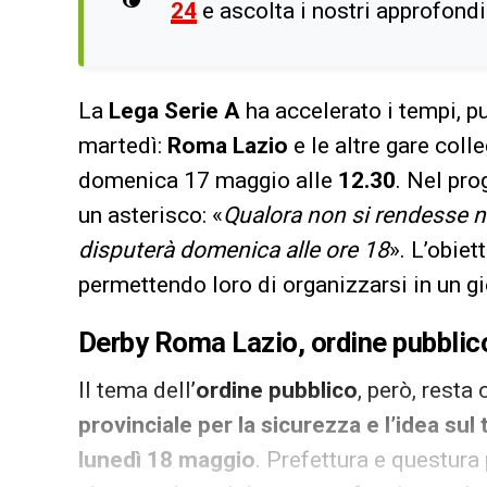
24
e ascolta i nostri approfond
La
Lega Serie A
ha accelerato i tempi, p
martedì:
Roma Lazio
e le altre gare col
domenica 17 maggio alle
12.30
. Nel pr
un asterisco: «
Qualora non si rendesse n
disputerà domenica alle ore 18
». L’obiet
permettendo loro di organizzarsi in un gi
Derby Roma Lazio, ordine pubblico 
Il tema dell’
ordine pubblico
, però, resta
provinciale per la sicurezza e l’idea sul
lunedì 18 maggio
. Prefettura e questura 