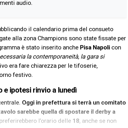
imenti audio.
ubblicando il calendario prima del consueto
legate alla zona Champions sono state fissate per
ogramma è stato inserito anche
Pisa Napoli
con
ecessaria la contemporaneità, la gara si
tivo era fare chiarezza per le tifoserie,
orno festivo.
e ipotesi rinvio a lunedì
 centrale.
Oggi in prefettura si terrà un comitato
 tavolo sarebbe quella di spostare il derby a
preferirebbero l’orario delle
18
, anche se non