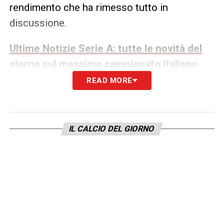
rendimento che ha rimesso tutto in
discussione.
Ultime Notizie Serie A: tutte le novità del
giorno sul massimo campionato italiano
READ MORE
Milan, Allegri resta stimato ma
serve condivisione
Il rapporto con
Massimiliano Allegri
,
IL CALCIO DEL GIORNO
allenatore rossonero, resta solido.
Cardinale
stima il tecnico, sotto contratto fino al 2027
con possibile rinnovo automatico al 2028 in
caso di qualificazione alla
Champions
League
. Per andare avanti insieme, però,
servirà una visione condivisa sul progetto