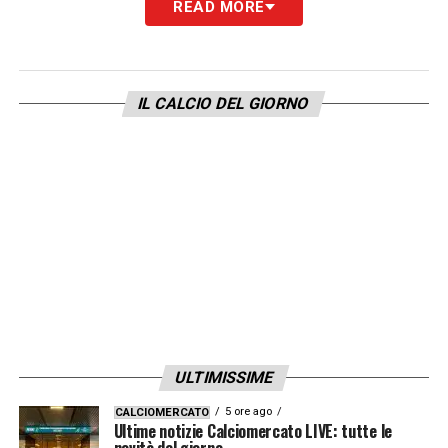
READ MORE
IL COMUNICATO
– «
ACF Fiorentina
comunica di aver risolto, consensualmente,
il contratto che legava il Club al calciatore
IL CALCIO DEL GIORNO
Tariq Lamptey
».
LA PLAYLIST DELLE NOSTRE TOP NEWS
ULTIMISSIME
5 ore ago
CALCIOMERCATO
Ultime notizie Calciomercato LIVE: tutte le
novità del giorno