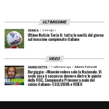
mentre accennava un sorriso.
Alla
Gazzetta dello Sport
, l’ad rossonero ha
chiarito il senso di quell’espressione: «Era
ULTIMISSIME
un’espressione di stress, la tensione era
2 ore ago
SERIE A
Ultime Notizie Serie A: tutte le novità del giorno
altissima vista anche la posta in palio della
sul massimo campionato italiano
partita». Una spiegazione accompagnata dal
ricordo del suo legame personale con il
Milan
, squadra di cui è tifoso fin da bambino.
VIDEO
1 settimana ago
Alberto Petrosilli
HANNO DETTO
Bargiggia: «Mancini voleva solo la Nazionale. Vi
LA PLAYLIST DELLE NOSTRE TOP NEWS
svelo cosa è successo davvero dietro le quinte
della FIGC. Campionato Primavera male del
calcio italiano» ESCLUSIVA e VIDEO