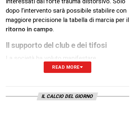
interessati dal forte trauma distorsivo. Solo
dopo l’intervento sarà possibile stabilire con
maggiore precisione la tabella di marcia per il
ritorno in campo
.
Il supporto del club e dei tifosi
La società ha voluto manifestare
immediatamente la propria vicinanza al
READ MORE
giocatore attraverso una nota ufficiale colma
di affetto:
“
Ti mandiamo tanto
incoraggiamento e tanta forza, Johnny, e ti
IL CALCIO DEL GIORNO
auguriamo una pronta e riuscita guarigione
dall’infortunio
“
. Un messaggio che riflette
l’importanza non solo tecnica, ma anche
umana, del calciatore all’interno dello