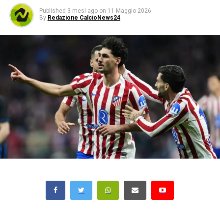
Published
3 mesi ago
on
11 Maggio 2026
By
Redazione CalcioNews24