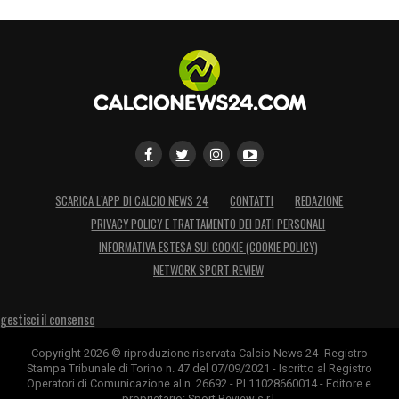
SCARICA L’APP DI CALCIO NEWS 24
CONTATTI
REDAZIONE
PRIVACY POLICY E TRATTAMENTO DEI DATI PERSONALI
INFORMATIVA ESTESA SUI COOKIE (COOKIE POLICY)
NETWORK SPORT REVIEW
gestisci il consenso
Copyright 2026 © riproduzione riservata Calcio News 24 -Registro
Stampa Tribunale di Torino n. 47 del 07/09/2021 - Iscritto al Registro
Operatori di Comunicazione al n. 26692 - P.I.11028660014 - Editore e
proprietario: Sport Review s.r.l.