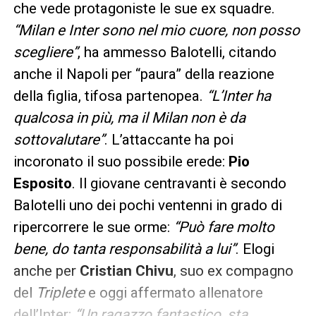
che vede protagoniste le sue ex squadre.
“Milan e Inter sono nel mio cuore, non posso
scegliere”
, ha ammesso Balotelli, citando
anche il Napoli per “paura” della reazione
della figlia, tifosa partenopea.
“L’Inter ha
qualcosa in più, ma il Milan non è da
sottovalutare”
. L’attaccante ha poi
incoronato il suo possibile erede:
Pio
Esposito
. Il giovane centravanti è secondo
Balotelli uno dei pochi ventenni in grado di
ripercorrere le sue orme:
“Può fare molto
bene, do tanta responsabilità a lui”
. Elogi
anche per
Cristian Chivu
, suo ex compagno
del
Triplete
e oggi affermato allenatore
dell’Inter:
“Un ragazzo fantastico, sta