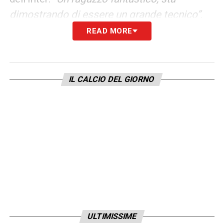
dimostrando di essere un grande tecnico”
.
READ MORE
Futuro in panchina?
In chiusura, una battuta sul futuro post-ritiro.
Balotelli allenatore?
“Invecchiando ci sto
IL CALCIO DEL GIORNO
pensando”
, ha confessato, prima di
scoppiare a ridere:
“Però se mi capita uno
con il mio carattere… che faccio dopo?”
.
LA PLAYLIST DELLE NOSTRE TOP NEWS
ULTIMISSIME