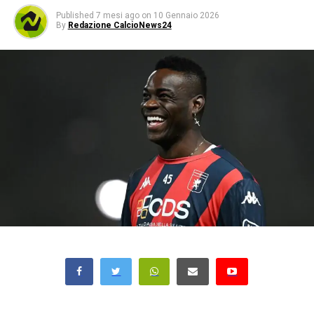
Published
7 mesi ago
on
10 Gennaio 2026
By
Redazione CalcioNews24