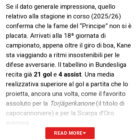
Se il dato generale impressiona, quello
relativo alla stagione in corso (2025/26)
conferma che la fame del “Principe” non si è
placata. Arrivati alla 18ª giornata di
campionato, appena oltre il giro di boa, Kane
sta viaggiando a ritmi insostenibili per le
difese avversarie. Il tabellino in Bundesliga
recita già
21 gol
e
4 assist
. Una media
realizzativa superiore al gol a partita che lo
proietta, ancora una volta, come il favorito
assoluto per la
Torjägerkanone
(il titolo di
capocannoniere) e per la Scarpa d’Oro
europea.
READ MORE
Un leader totale