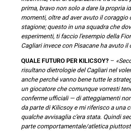
prima, bravo non solo a dare la propria i
momenti, oltre ad aver avuto il coraggio d
stagione; questo in una squadra che dovev
esperimenti, ti faccio l’esempio della Fio
Cagliari invece con Pisacane ha avuto il 
QUALE FUTURO PER KILICSOY?
–
«Seco
risultano dietrologie del Cagliari nel vol
anche perché vanno bene tutte le strategi
un giocatore che comunque vorresti tene
conferme ufficiali — di atteggiamenti no
da parte di Kilicsoy e mi riferisco a una
qualche avvisaglia c’era stata. Quindi se
parte comportamentale/atletica piutto