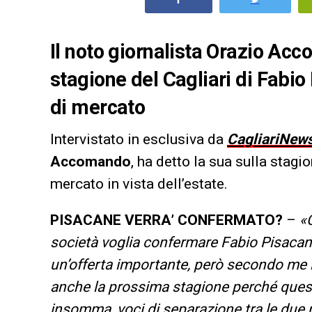
Il noto giornalista Orazio Acc
stagione del Cagliari di Fabi
di mercato
Intervistato in esclusiva da
CagliariNew
Accomando
, ha detto la sua sulla stagi
mercato in vista dell’estate.
PISACANE VERRA’ CONFERMATO?
–
«
società voglia confermare Fabio Pisacane
un’offerta importante, però secondo me il
anche la prossima stagione perché questo
insomma, voci di separazione tra le due 