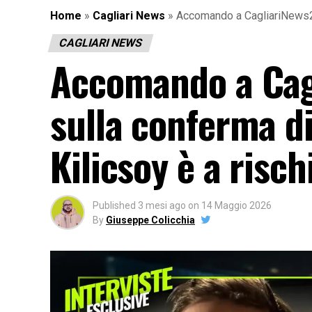
Home
»
Cagliari News
»
Accomando a CagliariNews24: 
CAGLIARI NEWS
Accomando a Cag
sulla conferma di 
Kilicsoy è a risch
Published
3 mesi ago
on
14 Maggio 2026
By
Giuseppe Colicchia