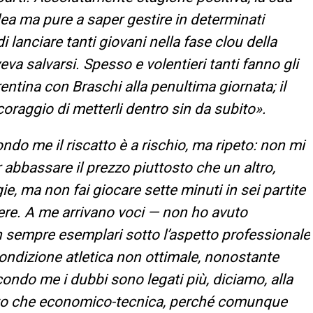
dea ma pure a saper gestire in determinati
i lanciare tanti giovani nella fase clou della
a salvarsi. Spesso e volentieri tanti fanno gli
rentina con Braschi alla penultima giornata; il
coraggio di metterli dentro sin da subito».
ndo me il riscatto è a rischio, ma ripeto: non mi
er abbassare il prezzo piuttosto che un altro,
e, ma non fai giocare sette minuti in sei partite
re. A me arrivano voci — non ho avuto
n sempre esemplari sotto l’aspetto professionale
 condizione atletica non ottimale, nonostante
condo me i dubbi sono legati più, diciamo, alla
sto che economico-tecnica, perché comunque