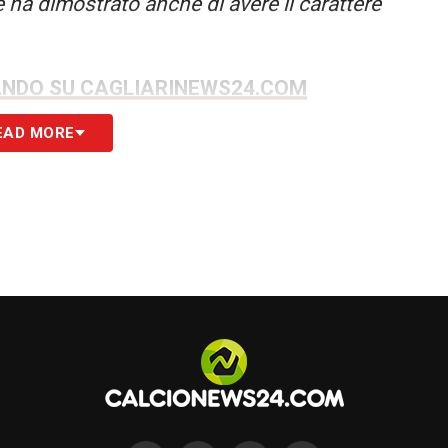
 ha dimostrato anche di avere il carattere
ANDO SU CAGLIARINEWS24.COM
EAD MORE
S