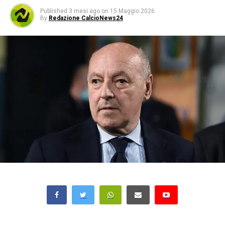
Published
3 mesi ago
on
15 Maggio 2026
By
Redazione CalcioNews24