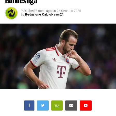
Bundesliga
Published
7 mesi ago
on
24 Gennaio 2026
By
Redazione CalcioNews24