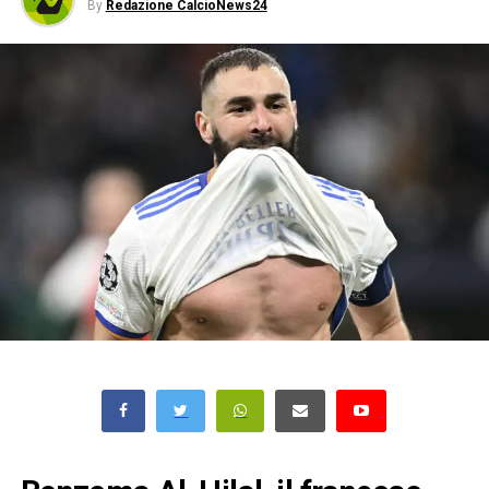
By
Redazione CalcioNews24