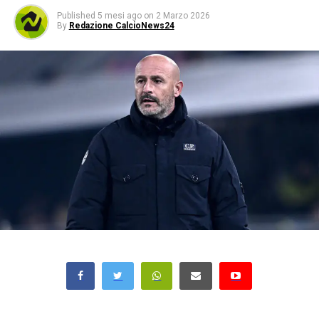
Published
5 mesi ago
on
2 Marzo 2026
By
Redazione CalcioNews24