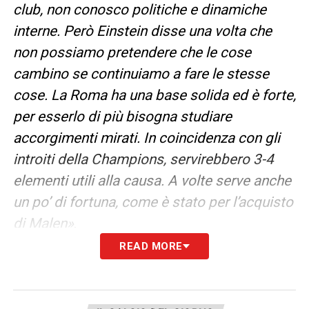
club, non conosco politiche e dinamiche
interne. Però Einstein disse una volta che
non possiamo pretendere che le cose
cambino se continuiamo a fare le stesse
cose. La Roma ha una base solida ed è forte,
per esserlo di più bisogna studiare
accorgimenti mirati. In coincidenza con gli
introiti della Champions, servirebbero 3-4
elementi utili alla causa. A volte serve anche
un po’ di fortuna, come è stato per l’acquisto
di Malen»
.
READ MORE
DYBALA
«
Tecnicamente è il migliore della
Roma, anche l’anno prossimo però non potrà
giocare tutte le partite. Quando sta bene