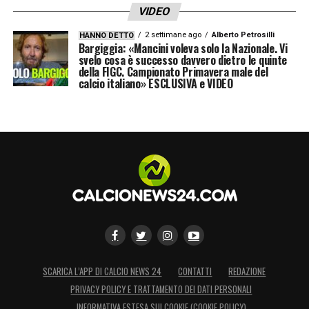
VIDEO
2 settimane ago
Alberto Petrosilli
HANNO DETTO
Bargiggia: «Mancini voleva solo la Nazionale. Vi
svelo cosa è successo davvero dietro le quinte
della FIGC. Campionato Primavera male del
calcio italiano» ESCLUSIVA e VIDEO
SCARICA L’APP DI CALCIO NEWS 24
CONTATTI
REDAZIONE
PRIVACY POLICY E TRATTAMENTO DEI DATI PERSONALI
INFORMATIVA ESTESA SUI COOKIE (COOKIE POLICY)