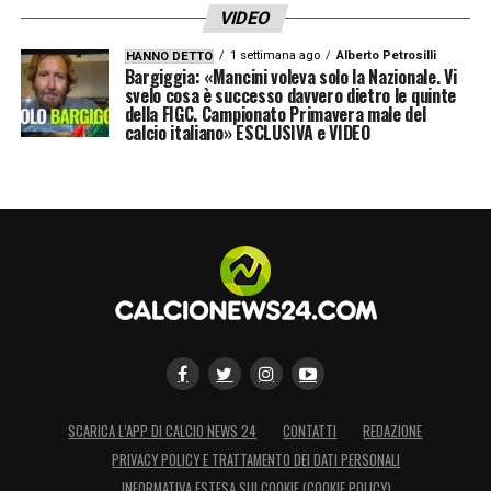
VIDEO
1 settimana ago
Alberto Petrosilli
HANNO DETTO
Bargiggia: «Mancini voleva solo la Nazionale. Vi
svelo cosa è successo davvero dietro le quinte
della FIGC. Campionato Primavera male del
calcio italiano» ESCLUSIVA e VIDEO
SCARICA L’APP DI CALCIO NEWS 24
CONTATTI
REDAZIONE
PRIVACY POLICY E TRATTAMENTO DEI DATI PERSONALI
INFORMATIVA ESTESA SUI COOKIE (COOKIE POLICY)