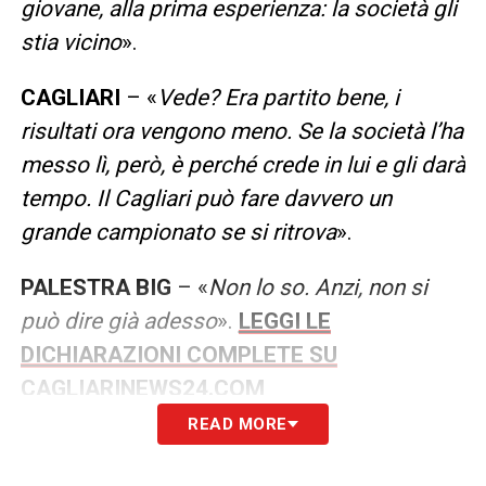
giovane, alla prima esperienza: la società gli
stia vicino
».
CAGLIARI
– «
Vede? Era partito bene, i
risultati ora vengono meno. Se la società l’ha
messo lì, però, è perché crede in lui e gli darà
tempo. Il Cagliari può fare davvero un
grande campionato se si ritrova
».
PALESTRA BIG
– «
Non lo so. Anzi, non si
può dire già adesso
».
LEGGI LE
DICHIARAZIONI COMPLETE SU
CAGLIARINEWS24.COM
READ MORE
LA PLAYLIST DELLE NOSTRE TOP NEWS