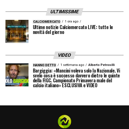
Per il riscatto di Elmas è prematuro?
ULTIMISSIME
«No, finiremo prima il campionato e dopo
1 ora ago
CALCIOMERCATO
Ultime notizie Calciomercato LIVE: tutte le
vedremo»
novità del giorno
Ricci (accostato a
Inter
e Milan) possibile
tenerlo?
VIDEO
«Guarda…io di mercato oggi non voglio
1 settimana ago
Alberto Petrosilli
HANNO DETTO
Bargiggia: «Mancini voleva solo la Nazionale. Vi
parlare. Parlo volentieri della partita, ma di
svelo cosa è successo davvero dietro le quinte
della FIGC. Campionato Primavera male del
mercato al momento giusto. Aspettiamo,
calcio italiano» ESCLUSIVA e VIDEO
abbiamo una finestra di mercato dal primo
al dieci giugno».
Bene la reazione…