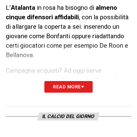
L’
Atalanta
in rosa ha bisogno di
almeno
cinque difensori affidabili
, con la possibilità
di allargare la coperta a sei: inserendo un
giovane come Bonfanti oppure riadattando
certi giocatori come per esempio De Roon e
Bellanova.
Campagna acquisti? Ad oggi serve
acquistare
almeno due nuovi difensori
,
READ MORE
puntando su profili giovani ma già con
esperienza in ambito europeo (
tra i seguiti
da citare Ordonez e Solet
). La difesa ha
IL CALCIO DEL GIORNO
bisogno più di ogni altra cosa un
beneficio a
lungo termine
: l’acquisto di
Kossounou