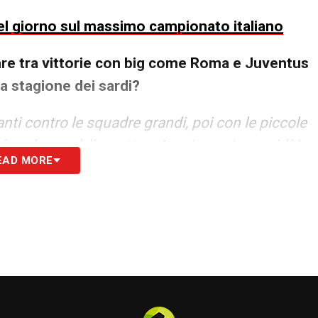
 del giorno sul massimo campionato italiano
olare tra vittorie con big come Roma e Juventus
la stagione dei sardi?
anti contro le squadre grandi, poi con le piccole
la salvezza è l’aspetto primario per i rossoblù!
EAD MORE
partite, sono soddisfatto per quello che ho visto.
 Cagliari va bene, sono felice anche per i tifosi
hai scelto di allenare ed hai vissuto delle
onado, Club Atlético Cerro e nella squadra in
vorresti fare?