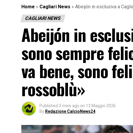
Home
»
Cagliari News
»
Abeijón in esclusiva a Cagli
CAGLIARI NEWS
Abeijón in esclus
sono sempre felic
va bene, sono feli
rossoblù»
Published
3 mesi ago
on
13 Maggio 2026
By
Redazione CalcioNews24