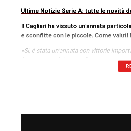
Ultime Notizie Serie A: tutte le novità
Il Cagliari ha vissuto un’annata partic
e sconfitte con le piccole. Come valuti 
«Sì, è stata un’annata con vittorie import
è arrivata qualche sconfitta, ma ottenere 
R
Per il momento si sono viste delle belle 
Io sono sempre molto felice quando il mio
rossoblù»
.
Dopo aver appeso gli scarpini al chiodo 
esperienze tra Oriental, Deportivo Mald
cui sei cresciuto, il Nacional. Ora cosa 