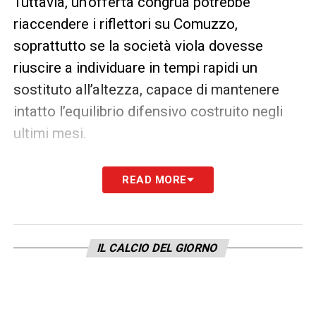
Tuttavia, un’offerta congrua potrebbe
riaccendere i riflettori su Comuzzo,
soprattutto se la società viola dovesse
riuscire a individuare in tempi rapidi un
sostituto all’altezza, capace di mantenere
intatto l’equilibrio difensivo costruito negli
ultimi mesi.
Calciomercato Fiorentina: ultimi
READ MORE
giorni di valutazioni
Con la chiusura della sessione di mercato
alle porte, il
Calciomercato Fiorentina
entra
IL CALCIO DEL GIORNO
nella sua fase decisiva. La permanenza di
Comuzzo non è garantita al 100%, ma tutto
dipenderà dalle eventuali proposte che