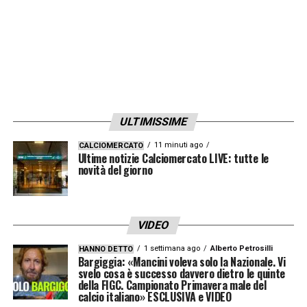
arriveranno. Per ora, il difensore resta a
disposizione della squadra, ma i prossimi
giorni potrebbero riservare colpi di scena.
Il futuro di Pietro Comuzzo è ancora tutto da
scrivere, e la Fiorentina resta alla finestra,
ULTIMISSIME
pronta a cogliere l’opportunità giusta.
11 minuti ago
CALCIOMERCATO
Ultime notizie Calciomercato LIVE: tutte le
novità del giorno
LA PLAYLIST DELLE NOSTRE TOP NEWS
VIDEO
1 settimana ago
Alberto Petrosilli
HANNO DETTO
Bargiggia: «Mancini voleva solo la Nazionale. Vi
svelo cosa è successo davvero dietro le quinte
della FIGC. Campionato Primavera male del
calcio italiano» ESCLUSIVA e VIDEO