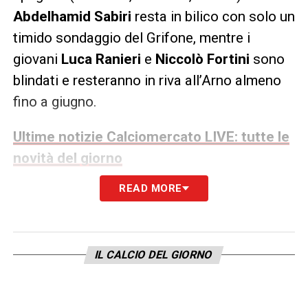
Abdelhamid Sabiri
resta in bilico con solo un
timido sondaggio del Grifone, mentre i
giovani
Luca Ranieri
e
Niccolò Fortini
sono
blindati e resteranno in riva all’Arno almeno
fino a giugno.
Ultime notizie Calciomercato LIVE: tutte le
novità del giorno
READ MORE
LA PLAYLIST DELLE NOSTRE TOP NEWS
IL CALCIO DEL GIORNO