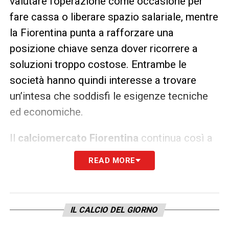
valutare l’operazione come occasione per
fare cassa o liberare spazio salariale, mentre
la Fiorentina punta a rafforzare una
posizione chiave senza dover ricorrere a
soluzioni troppo costose. Entrambe le
società hanno quindi interesse a trovare
un’intesa che soddisfi le esigenze tecniche
ed economiche.
Il
calciomercato Fiorentina
continua così a
seguire con attenzione Mandas, pronto a
READ MORE
valutare l’offerta della società viola.
L’eventuale trasferimento, se concretizzato,
rappresenterebbe un tassello importante per
IL CALCIO DEL GIORNO
la Fiorentina e un’occasione per il portiere