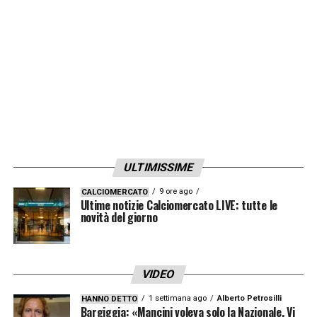
greco di rilanciarsi e trovare continuità,
elementi fondamentali per proseguire la
propria carriera al massimo livello.
QUI:
TUTTE LE ULTIME NOTIZIE DI SERIE A
LA PLAYLIST DELLE NOSTRE TOP NEWS
ULTIMISSIME
9 ore ago
CALCIOMERCATO
Ultime notizie Calciomercato LIVE: tutte le
novità del giorno
VIDEO
1 settimana ago
Alberto Petrosilli
HANNO DETTO
Bargiggia: «Mancini voleva solo la Nazionale. Vi