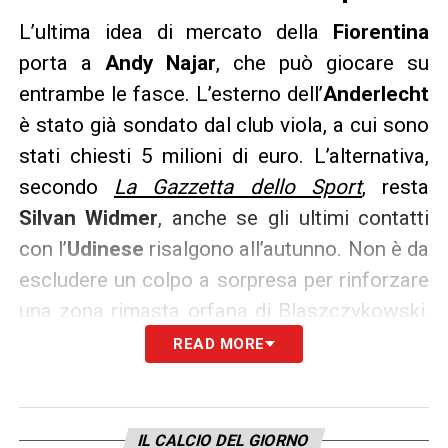
L’ultima idea di mercato della
Fiorentina
porta a
Andy Najar
, che può giocare su
entrambe le fasce. L’esterno dell’
Anderlecht
è stato già sondato dal club viola, a cui sono
stati chiesti 5 milioni di euro. L’alternativa,
secondo
La Gazzetta dello Sport
, resta
Silvan Widmer
, anche se gli ultimi contatti
con l’
Udinese
risalgono all’autunno. Non è da
escludere un colpo a sorpresa per rinforzare
una zona rimasta orfana di Blaszczykowski,
il quale è tornato ad allenarsi in questi giorni.
READ MORE
LE ALTRE MOSSE
– Sulla sinistra ci sono,
invece, due giocatori in scadenza:
Manuel
IL CALCIO DEL GIORNO