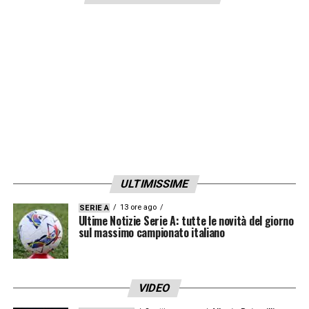
Pasqual
, che vorrebbe chiudere la carriera a
Firenze ma potrebbe andar via a gennaio, e
Marcos Alonso
, che, salvo sorprese,
dovrebbe invece firmare nei prossimi giorni il
rinnovo fino al 2020. Sarà questo, dunque, il
primo regalo della Fiorentina ai tifosi. Per la
difesa resta nel mirino
Lisandro Lopez
, ma
per il centrale del
Benfica
ci vuole ancora
tempo. La società viola si è data tempo fino
ULTIMISSIME
al 10 gennaio.
13 ore ago
SERIE A
Ultime Notizie Serie A: tutte le novità del giorno
sul massimo campionato italiano
LA PLAYLIST DELLE NOSTRE TOP NEWS
VIDEO