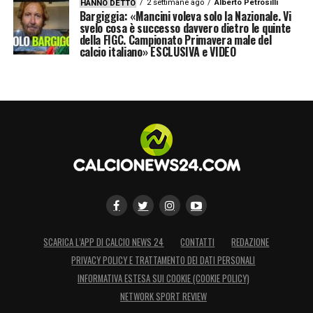
2 settimane ago
Alberto Petrosilli
HANNO DETTO
Bargiggia: «Mancini voleva solo la Nazionale. Vi
svelo cosa è successo davvero dietro le quinte
della FIGC. Campionato Primavera male del
calcio italiano» ESCLUSIVA e VIDEO
SCARICA L’APP DI CALCIO NEWS 24
CONTATTI
REDAZIONE
PRIVACY POLICY E TRATTAMENTO DEI DATI PERSONALI
INFORMATIVA ESTESA SUI COOKIE (COOKIE POLICY)
NETWORK SPORT REVIEW