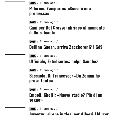
11 anni ago
2015
Palermo, Zamparini: «Sensi è una
promessa»
11 anni ago
2015
Guai per Del Grosso: ubriaco al momento
dello schianto
11 anni ago
2015
Beijing Guoan, arriva Zaccheroni? | GdS
11 anni ago
2015
Ufficiale, Estudiantes: colpo Sanchez
11 anni ago
2015
Sassuolo, Di Francesco: «Da Zeman ho
preso tanto»
11 anni ago
2015
Empoli, Ghelfi: «Nuovo stadio? Più di un
sogno»
11 anni ago
2015
Juventus, sirene inglesi per Allegri | Mirror