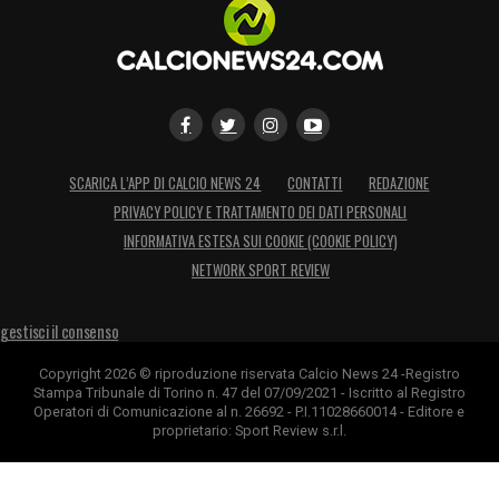
SCARICA L’APP DI CALCIO NEWS 24
CONTATTI
REDAZIONE
PRIVACY POLICY E TRATTAMENTO DEI DATI PERSONALI
INFORMATIVA ESTESA SUI COOKIE (COOKIE POLICY)
NETWORK SPORT REVIEW
gestisci il consenso
Copyright 2026 © riproduzione riservata Calcio News 24 -Registro
Stampa Tribunale di Torino n. 47 del 07/09/2021 - Iscritto al Registro
Operatori di Comunicazione al n. 26692 - P.I.11028660014 - Editore e
proprietario: Sport Review s.r.l.