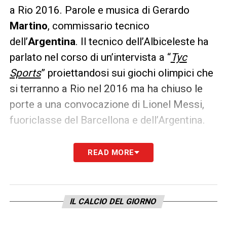
a Rio 2016. Parole e musica di Gerardo
Martino
, commissario tecnico
dell’
Argentina
. Il tecnico dell’Albiceleste ha
parlato nel corso di un’intervista a “
Tyc
Sports
” proiettandosi sui giochi olimpici che
si terranno a Rio nel 2016 ma ha chiuso le
porte a una convocazione di Lionel Messi,
fuoriclasse del Barcellona e dell’Argentina.
UNDER 23 –
Martino ha parlato bene di due
READ MORE
attaccanti della nostra serie A,
Icardi
e
Dybala
, ma anche di Jonathan
Calleri
,
protagonista futuro del nostro campionato,
IL CALCIO DEL GIORNO
in procinto di dire addio al Boca Juniors per
dire di sì all’Inter: «
Messi alle Olimpiadi? Non