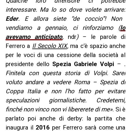
Qualche loro difensore ci potrebbe
interessare. Ma lo so dove volete arrivare:
Eder
. E allora siete “de coccio”! Non
vendiamo a gennaio, ci rinforziamo (
lo
avevamo anticipato
,
ndr
)
– le parole di
Ferrero a
Il Secolo XIX
, ma c’è spazio anche
per le voci di una cessione della società al
presidente dello
Spezia Gabriele Volpi
–
.
Finitela con questa storia di Volpi. Sarei
voluto andare a vedere Roma – Spezia di
Coppa Italia e non l’ho fatto per evitare
speculazioni giornalistiche. Credetemi,
finché non vinco non vi libererete di me»
. Si è
parlato poi anche di derby: la partita che
inaugura il
2016
per Ferrero sarà come una