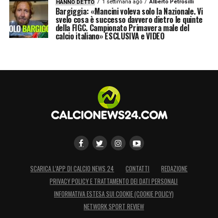
1 settimana ago
Alberto Petrosilli
HANNO DETTO
LA PLAYLIST DELLE NOSTRE TOP NEWS
Bargiggia: «Mancini voleva solo la Nazionale. Vi
svelo cosa è successo davvero dietro le quinte
della FIGC. Campionato Primavera male del
calcio italiano» ESCLUSIVA e VIDEO
SCARICA L’APP DI CALCIO NEWS 24
CONTATTI
REDAZIONE
PRIVACY POLICY E TRATTAMENTO DEI DATI PERSONALI
INFORMATIVA ESTESA SUI COOKIE (COOKIE POLICY)
NETWORK SPORT REVIEW