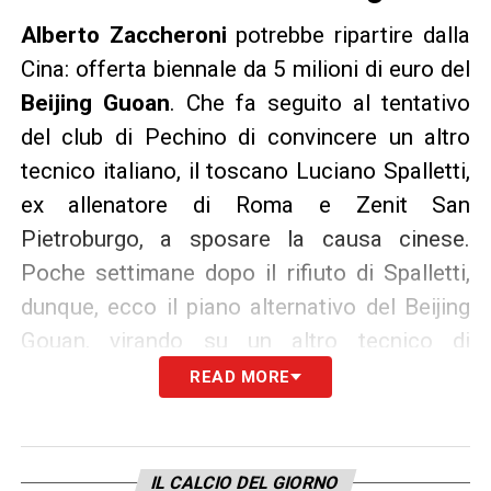
Alberto Zaccheroni
potrebbe ripartire dalla
Cina: offerta biennale da 5 milioni di euro del
Beijing Guoan
. Che fa seguito al tentativo
del club di Pechino di convincere un altro
tecnico italiano, il toscano Luciano Spalletti,
ex allenatore di Roma e Zenit San
Pietroburgo, a sposare la causa cinese.
Poche settimane dopo il rifiuto di Spalletti,
dunque, ecco il piano alternativo del Beijing
Gouan, virando su un altro tecnico di
nazionalità italiana che ha già maturato
READ MORE
un’altra esperienza importante in Asia alla
guida della Nazionale del Giappone come
commissario tecnico: Alberto Zaccheroni.
IL CALCIO DEL GIORNO