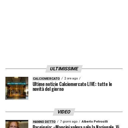
trattativa è ormai apparecchiata: la firma sul
contratto dovrebbe arrivare, con il
centrocampista che salirà a
un ingaggio di
5.5 milioni di euro l’anno.
LA PLAYLIST DELLE NOSTRE TOP NEWS
ULTIMISSIME
2 ore ago
CALCIOMERCATO
Ultime notizie Calciomercato LIVE: tutte le
novità del giorno
VIDEO
7 giorni ago
Alberto Petrosilli
HANNO DETTO
Bargiggia: «Mancini voleva solo la Nazionale. Vi