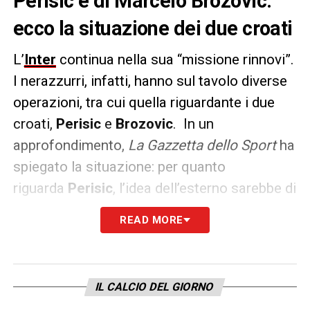
Perisic e di Marcelo Brozovic:
ecco la situazione dei due croati
L’
Inter
continua nella sua “missione rinnovi”.
I nerazzurri, infatti, hanno sul tavolo diverse
operazioni, tra cui quella riguardante i due
croati,
Perisic
e
Brozovic
.
In un
approfondimento,
La Gazzetta dello Sport
ha
spiegato la situazione: per quanto
riguarda
Perisic
, l’idea dell’esterno sarebbe di
chiudere la carriera in Inghilterra o Germania,
READ MORE
ma accetterebbe di restare in nerazzurro.
Il club, però,
non vuole superare una certa
cifra
anche per via dell’età dell’ex Wolfsburg.
IL CALCIO DEL GIORNO
Per quanto riguarda
Brozovic
, invece, la