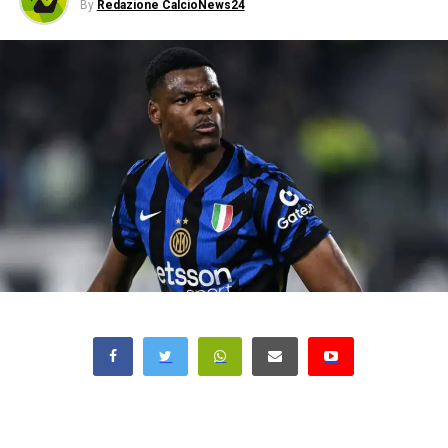
By
Redazione CalcioNews24