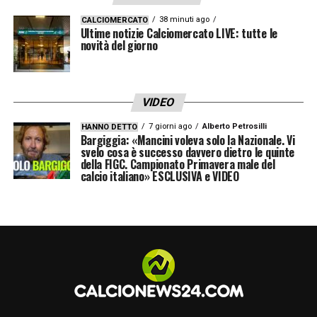
priorità: la competitività immediata. Salvo
38 minuti ago
CALCIOMERCATO
Ultime notizie Calciomercato LIVE: tutte le
follie economiche dell’ultimo minuto, ogni
novità del giorno
discorso sarà rimandato all’estate.
VIDEO
7 giorni ago
Alberto Petrosilli
HANNO DETTO
Bargiggia: «Mancini voleva solo la Nazionale. Vi
svelo cosa è successo davvero dietro le quinte
della FIGC. Campionato Primavera male del
calcio italiano» ESCLUSIVA e VIDEO