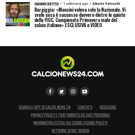
1 settimana ago
Alberto Petrosilli
HANNO DETTO
Bargiggia: «Mancini voleva solo la Nazionale. Vi
svelo cosa è successo davvero dietro le quinte
della FIGC. Campionato Primavera male del
calcio italiano» ESCLUSIVA e VIDEO
SCARICA L’APP DI CALCIO NEWS 24
CONTATTI
REDAZIONE
PRIVACY POLICY E TRATTAMENTO DEI DATI PERSONALI
INFORMATIVA ESTESA SUI COOKIE (COOKIE POLICY)
NETWORK SPORT REVIEW