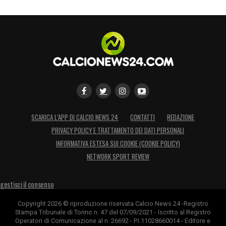
SCARICA L’APP DI CALCIO NEWS 24
CONTATTI
REDAZIONE
PRIVACY POLICY E TRATTAMENTO DEI DATI PERSONALI
INFORMATIVA ESTESA SUI COOKIE (COOKIE POLICY)
NETWORK SPORT REVIEW
gestisci il consenso
Copyright 2026 © riproduzione riservata Calcio News 24 -Registro
Stampa Tribunale di Torino n. 47 del 07/09/2021 - Iscritto al Registro
Operatori di Comunicazione al n. 26692 - P.I.11028660014 - Editore e