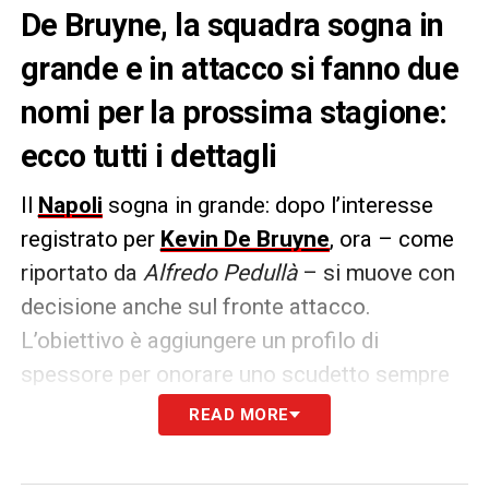
De Bruyne, la squadra sogna in
grande e in attacco si fanno due
nomi per la prossima stagione:
ecco tutti i dettagli
Il
Napoli
sogna in grande: dopo l’interesse
registrato per
Kevin De Bruyne
, ora – come
riportato da
Alfredo Pedullà
– si muove con
decisione anche sul fronte attacco.
L’obiettivo è aggiungere un profilo di
spessore per onorare uno scudetto sempre
più vicino. In cima alla lista c’è
Jonathan
READ MORE
David
, seguito anche da
Inter
e
Juventus
: il
Napoli ha già avviato i contatti con il suo