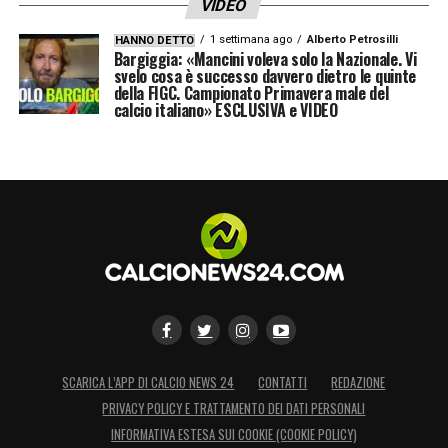
VIDEO
qualità che il club vuole compiere già a
1 settimana ago
Alberto Petrosilli
HANNO DETTO
partire dalla prossima stagione.
Bargiggia: «Mancini voleva solo la Nazionale. Vi
svelo cosa è successo davvero dietro le quinte
della FIGC. Campionato Primavera male del
calcio italiano» ESCLUSIVA e VIDEO
LA PLAYLIST DELLE NOSTRE TOP NEWS
SCARICA L’APP DI CALCIO NEWS 24
CONTATTI
REDAZIONE
PRIVACY POLICY E TRATTAMENTO DEI DATI PERSONALI
INFORMATIVA ESTESA SUI COOKIE (COOKIE POLICY)