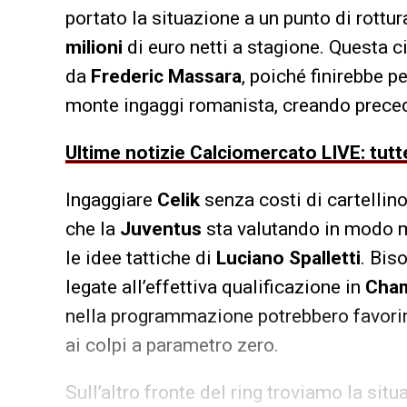
portato la situazione a un punto di rottur
milioni
di euro netti a stagione. Questa c
da
Frederic Massara
, poiché finirebbe p
monte ingaggi romanista, creando preceden
Ultime notizie Calciomercato LIVE: tutte
Ingaggiare
Celik
senza costi di cartellino
che la
Juventus
sta valutando in modo mo
le idee tattiche di
Luciano Spalletti
. Bis
legate all’effettiva qualificazione in
Cham
nella programmazione potrebbero favorire
ai colpi a parametro zero.
Sull’altro fronte del ring troviamo la sit