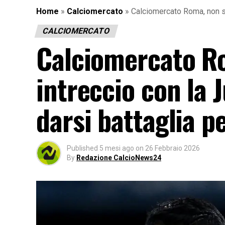
Home
»
Calciomercato
»
Calciomercato Roma, non sol
CALCIOMERCATO
Calciomercato Ro
intreccio con la J
darsi battaglia p
Published
5 mesi ago
on
26 Febbraio 2026
By
Redazione CalcioNews24