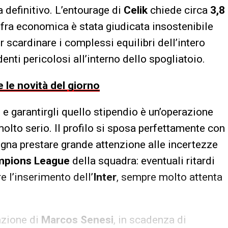
a definitivo. L’entourage di
Celik
chiede circa
3,8
ifra economica è stata giudicata insostenibile
er scardinare i complessi equilibri dell’intero
ti pericolosi all’interno dello spogliatoio.
 le novità del giorno
 e garantirgli quello stipendio è un’operazione
lto serio. Il profilo si sposa perfettamente con
ogna prestare grande attenzione alle incertezze
pions League
della squadra: eventuali ritardi
 l’inserimento dell’
Inter
, sempre molto attenta
uazione di
Marcos Senesi
, in scadenza di