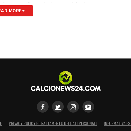
r League
.
Senesi
piace moltissimo sia a
EAD MORE
ell’operazione sono considerati abbordabili. Dai
esi
si aspetta un ingaggio di circa
2,7
o
2,8
of
hanno già avviato i contatti. Nonostante le
volontà di
Senesi
è chiara: il suo desiderio
S
E
PRIVACY POLICY E TRATTAMENTO DEI DATI PERSONALI
INFORMATIVA ES