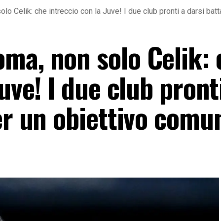
o Celik: che intreccio con la Juve! I due club pronti a darsi bat
ma, non solo Celik: 
uve! I due club pront
er un obiettivo comu