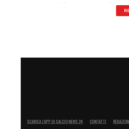
contratto con il
Bournemouth
in
Premie
R
Spalletti
che al club capitolino. I costi d
2 milioni
netti percepiti in Inghilterra,
Sen
milioni
di euro. Gli agenti dell’agenzia
Ro
lusinghe provenienti da altre nazioni, la 
principale è sbarcare in
Serie A
.
LA PLAYLIST DELLE NOSTRE TOP NEW
SCARICA L’APP DI CALCIO NEWS 24
CONTATTI
REDAZION