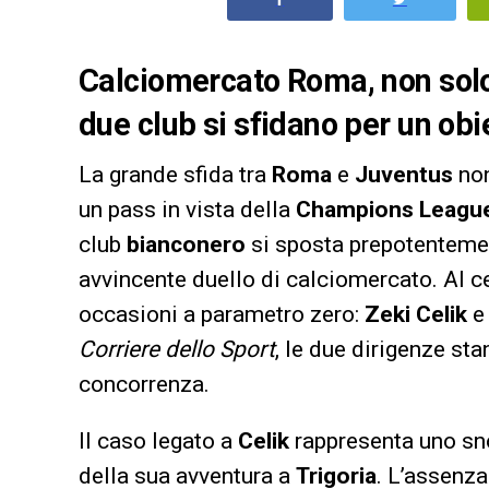
Calciomercato Roma, non solo C
due club si sfidano per un obie
La grande sfida tra
Roma
e
Juventus
non
un pass in vista della
Champions Leagu
club
bianconero
si sposta prepotentement
avvincente duello di calciomercato. Al ce
occasioni a parametro zero:
Zeki Celik
Corriere dello Sport
, le due dirigenze st
concorrenza.
Il caso legato a
Celik
rappresenta uno snod
della sua avventura a
Trigoria
. L’assenza